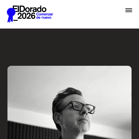
Saltar al contenido principal
Activar la imaginación sobr
Premios
Festival
Academias
Archivo
Inscribir