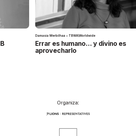
Damasia Merbilhaa • TBWA\Worldwide
IB
Errar es humano… y divino es
aprovecharlo
Organiza: