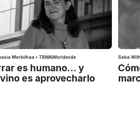
asia Merbilhaa • TBWA\Worldwide
Seba Wil
rrar es humano… y
Cóm
ivino es aprovecharlo
mar