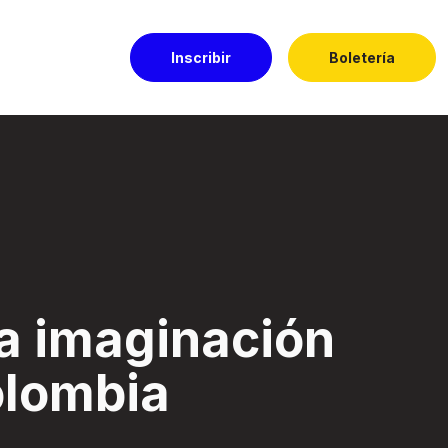
Inscribir
Boletería
a - Festival El Do
la imaginación
olombia