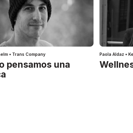
helm • Trans Company
Paola Aldaz • Ke
o pensamos una
Wellnes
ca