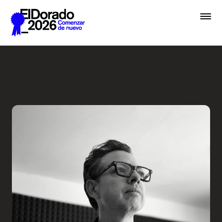
Saltar al contenido principal
Activar la imaginación sobr
Premios
Festival
Academias
Archivo
Inscribir