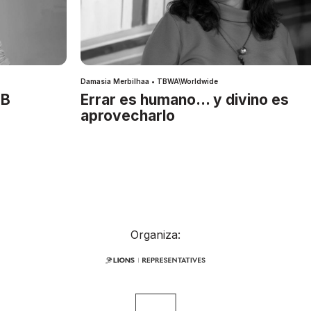
Damasia Merbilhaa • TBWA\Worldwide
IB
Errar es humano… y divino es
aprovecharlo
Organiza: