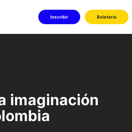
Inscribir
Boletería
a - Festival El Do
la imaginación
olombia