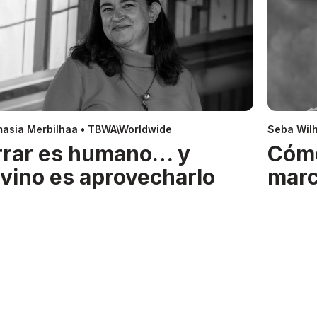
asia Merbilhaa • TBWA\Worldwide
Seba Wil
rrar es humano… y
Cóm
ivino es aprovecharlo
mar