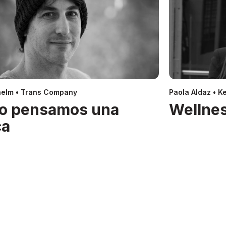
helm • Trans Company
Paola Aldaz • Ke
o pensamos una
Wellnes
ca