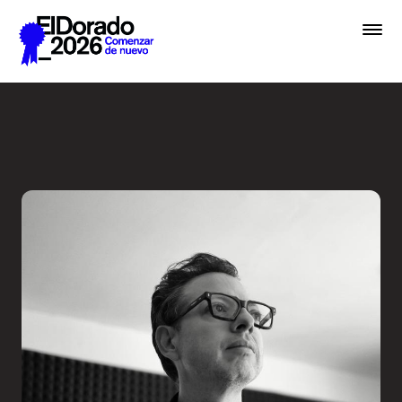
Saltar al contenido principal
Activar la imaginación sobr
Premios
Festival
Academias
Archivo
Inscribir