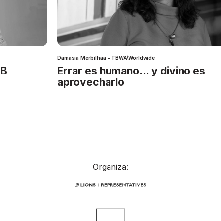
Damasia Merbilhaa • TBWA\Worldwide
IB
Errar es humano… y divino es
aprovecharlo
Organiza: