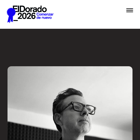
Saltar al contenido principal
Activar la imaginación sobr
Premios
Festival
Academias
Archivo
Inscribir