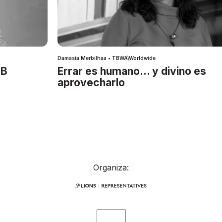
Damasia Merbilhaa • TBWA\Worldwide
IB
Errar es humano… y divino es
aprovecharlo
Organiza: