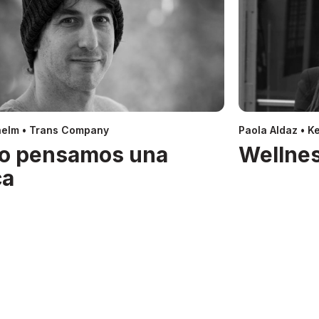
helm • Trans Company
Paola Aldaz • Ke
o pensamos una
Wellnes
ca