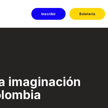
Inscribir
Boletería
a - Festival El Do
la imaginación
olombia