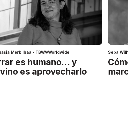
asia Merbilhaa • TBWA\Worldwide
Seba Wil
rrar es humano… y
Cóm
ivino es aprovecharlo
mar