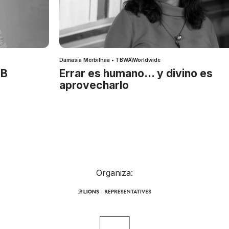
Damasia Merbilhaa • TBWA\Worldwide
IB
Errar es humano… y divino es
aprovecharlo
Organiza: