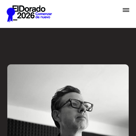
Saltar al contenido principal
Activar la imaginación sobr
Premios
Festival
Academias
Archivo
Inscribir