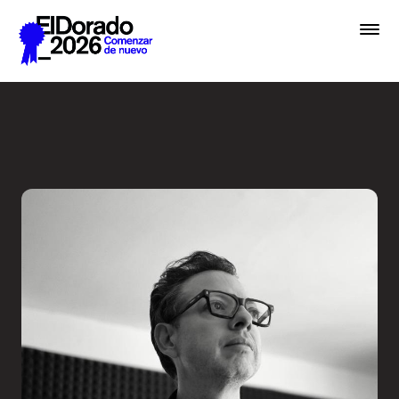
Saltar al contenido principal
Activar la imaginación sobr
Premios
Festival
Academias
Archivo
Inscribir