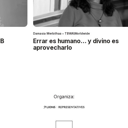
Damasia Merbilhaa • TBWA\Worldwide
IB
Errar es humano… y divino es
aprovecharlo
Organiza: