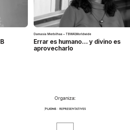
Damasia Merbilhaa • TBWA\Worldwide
IB
Errar es humano… y divino es
aprovecharlo
Organiza: