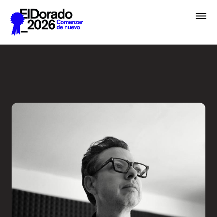
Saltar al contenido principal
Activar la imaginación sobr
Premios
Festival
Academias
Archivo
Inscribir