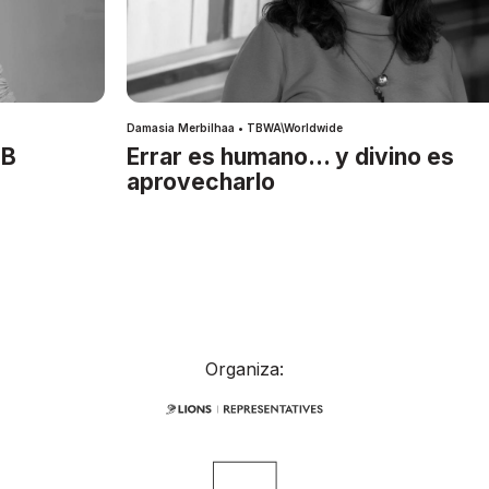
Damasia Merbilhaa • TBWA\Worldwide
IB
Errar es humano… y divino es
aprovecharlo
Organiza: