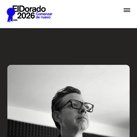
Saltar al contenido principal
Activar la imaginación sobr
Premios
Festival
Academias
Archivo
Inscribir