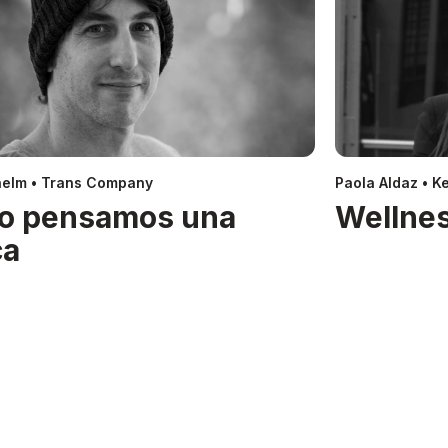
helm • Trans Company
Paola Aldaz • Ke
o pensamos una
Wellnes
ca