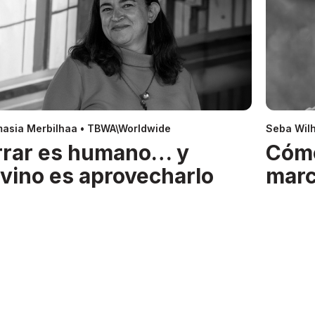
asia Merbilhaa • TBWA\Worldwide
Seba Wil
rrar es humano… y
Cóm
ivino es aprovecharlo
mar