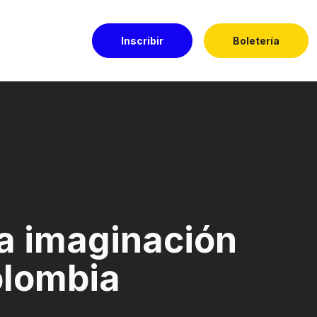
Inscribir
Boletería
a - Festival El Do
la imaginación
olombia