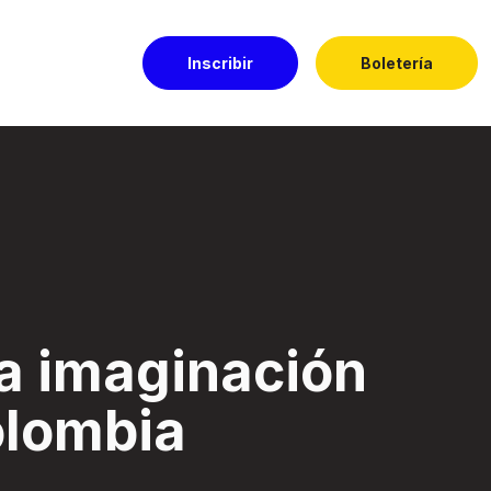
Inscribir
Boletería
a - Festival El Do
la imaginación
olombia