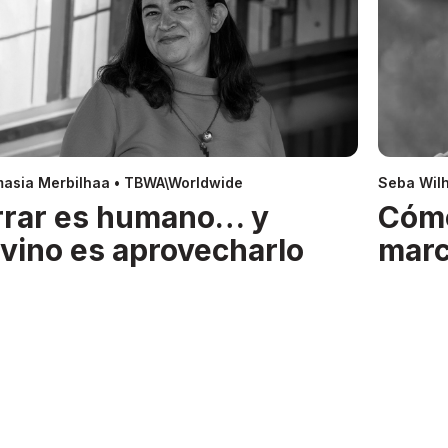
asia Merbilhaa • TBWA\Worldwide
Seba Wil
rrar es humano… y
Cóm
ivino es aprovecharlo
mar