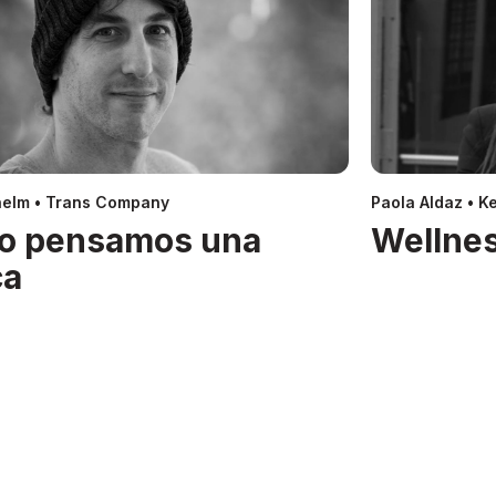
helm • Trans Company
Paola Aldaz • Ke
o pensamos una
Wellnes
ca