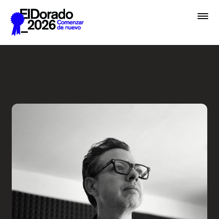
Saltar al contenido principal
Activar la imaginación sobr
Premios
Festival
Academias
Archivo
Inscribir