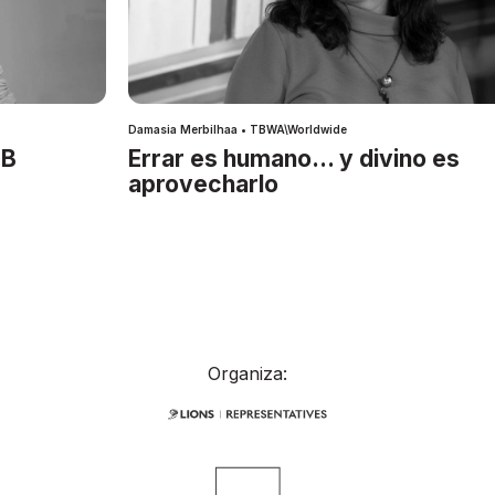
Damasia Merbilhaa • TBWA\Worldwide
IB
Errar es humano… y divino es
aprovecharlo
Organiza: