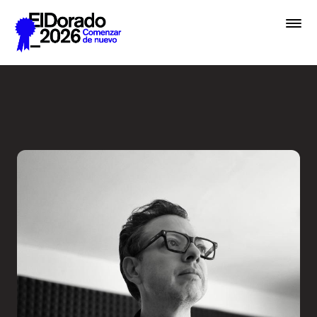
Saltar al contenido principal
Activar la imaginación sobr
Premios
Festival
Academias
Archivo
Inscribir