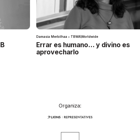
Damasia Merbilhaa • TBWA\Worldwide
IB
Errar es humano… y divino es
aprovecharlo
Organiza: