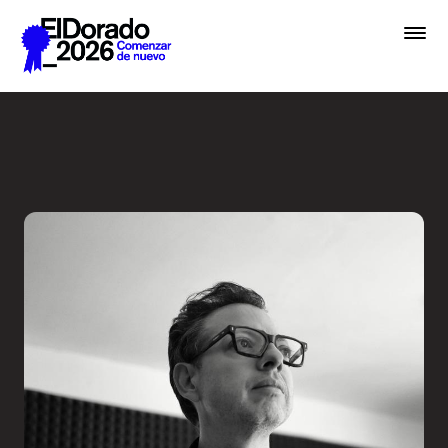
Saltar al contenido principal
Activar la imaginación sobr
Premios
Festival
Academias
Archivo
Inscribir