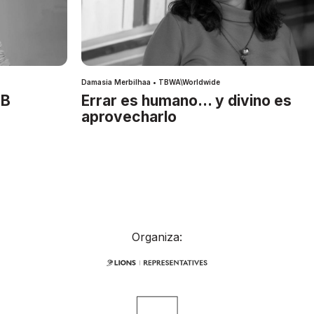
Damasia Merbilhaa • TBWA\Worldwide
IB
Errar es humano… y divino es
aprovecharlo
Organiza: