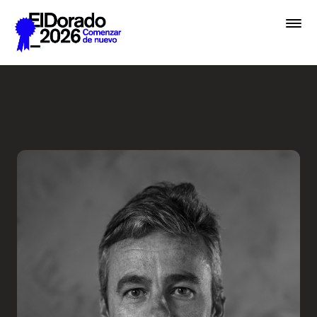
Saltar al contenido principal
Embrace chaos - Festival E
Premios
Festival
Academias
Archivo
Inscribir