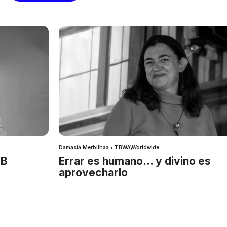
Damasia Merbilhaa • TBWA\Worldwide
IB
Errar es humano… y divino es
aprovecharlo