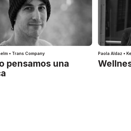
helm • Trans Company
Paola Aldaz • Ke
o pensamos una
Wellnes
ca