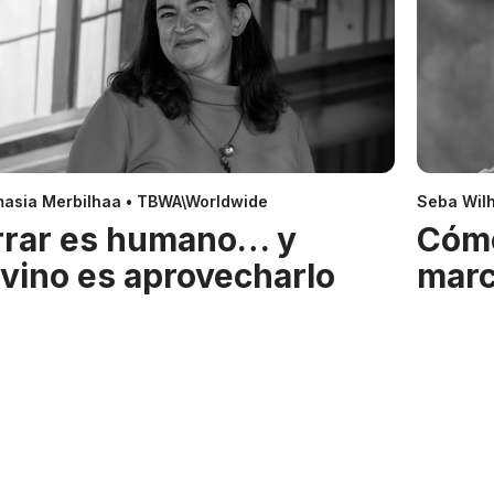
asia Merbilhaa • TBWA\Worldwide
Seba Wil
rrar es humano… y
Cóm
ivino es aprovecharlo
mar