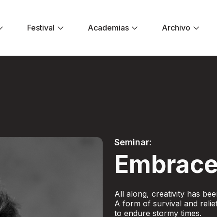
Festival
Academias
Archivo
estival El Dorado
Seminar:
Embrace
All along, creativity has b
A form of survival and relie
to endure stormy times.