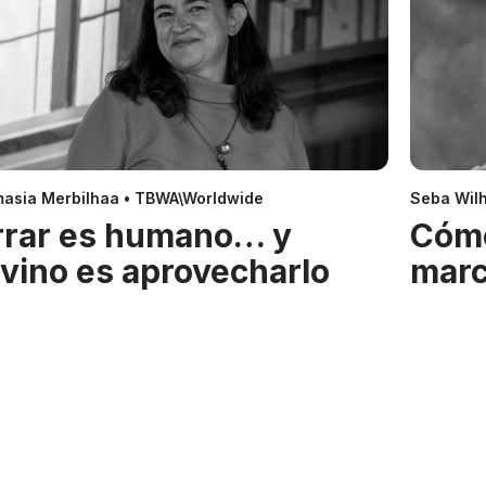
asia Merbilhaa • TBWA\Worldwide
Seba Wil
rrar es humano… y
Cóm
ivino es aprovecharlo
mar