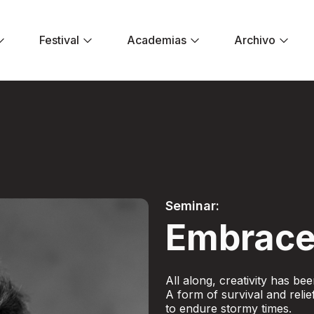
Festival
Academias
Archivo
estival El Dorado
Seminar:
Embrace
All along, creativity has b
A form of survival and relie
to endure stormy times.