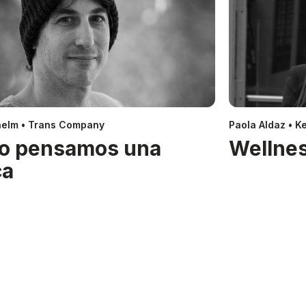
helm • Trans Company
Paola Aldaz • Ke
o pensamos una
Wellnes
ca