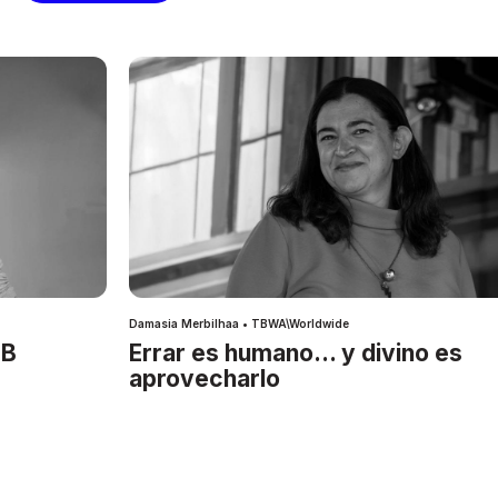
Damasia Merbilhaa • TBWA\Worldwide
IB
Errar es humano… y divino es
aprovecharlo