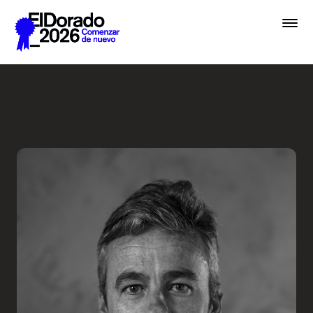
Saltar al contenido principal
Embrace chaos - Festival E
Premios
Festival
Academias
Archivo
Inscribir