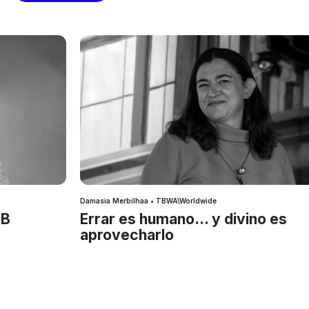
Damasia Merbilhaa • TBWA\Worldwide
IB
Errar es humano… y divino es
aprovecharlo