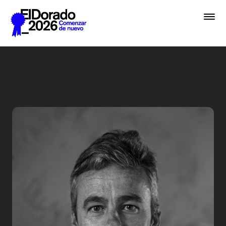
Saltar al contenido principal
Embrace chaos - Festival E
Premios
Festival
Academias
Archivo
Inscribir