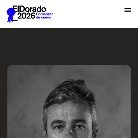
Saltar al contenido principal
Embrace chaos - Festival E
Premios
Festival
Academias
Archivo
Inscribir