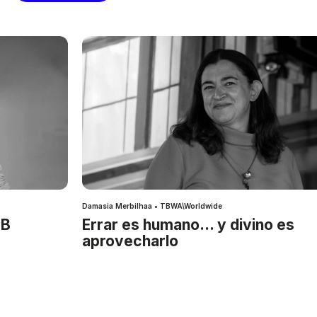
Damasia Merbilhaa • TBWA\Worldwide
IB
Errar es humano… y divino es
aprovecharlo