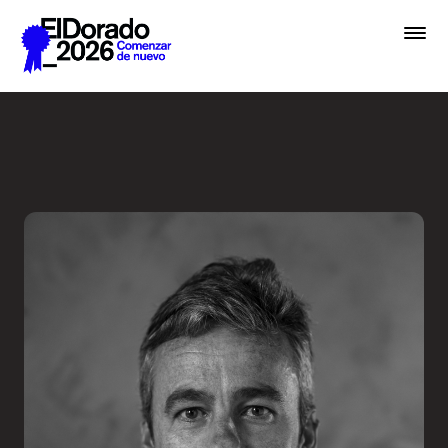
Saltar al contenido principal
Embrace chaos - Festival E
Premios
Festival
Academias
Archivo
Inscribir