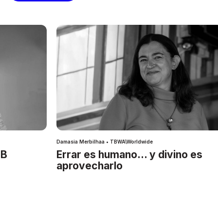
Damasia Merbilhaa • TBWA\Worldwide
IB
Errar es humano… y divino es
aprovecharlo