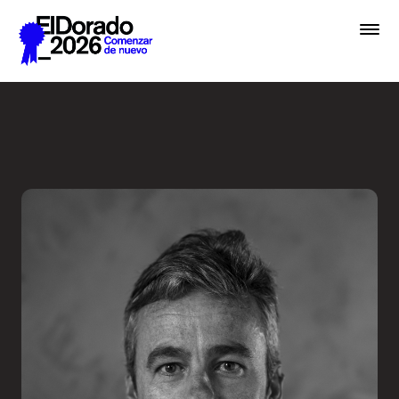
Saltar al contenido principal
Embrace chaos - Festival E
Premios
Festival
Academias
Archivo
Inscribir