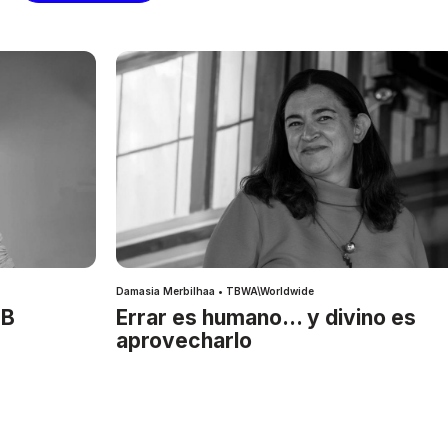
Damasia Merbilhaa • TBWA\Worldwide
IB
Errar es humano… y divino es
aprovecharlo