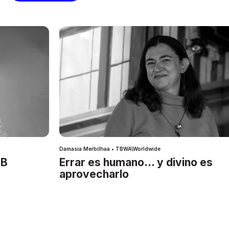
Damasia Merbilhaa • TBWA\Worldwide
IB
Errar es humano… y divino es
aprovecharlo