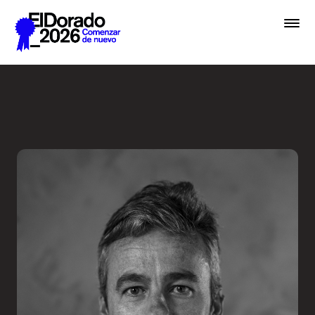
Saltar al contenido principal
Embrace chaos - Festival E
Premios
Festival
Academias
Archivo
Inscribir