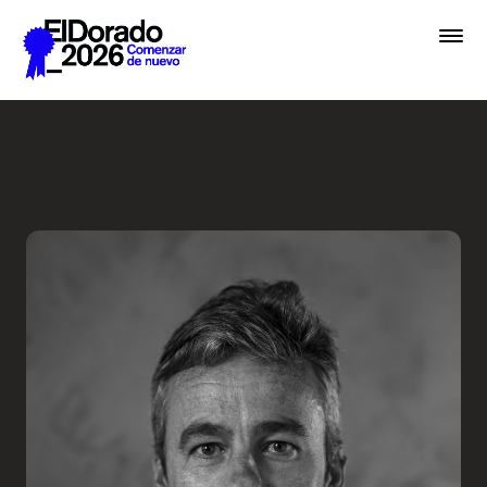
Saltar al contenido principal
Embrace chaos - Festival E
Premios
Festival
Academias
Archivo
Inscribir