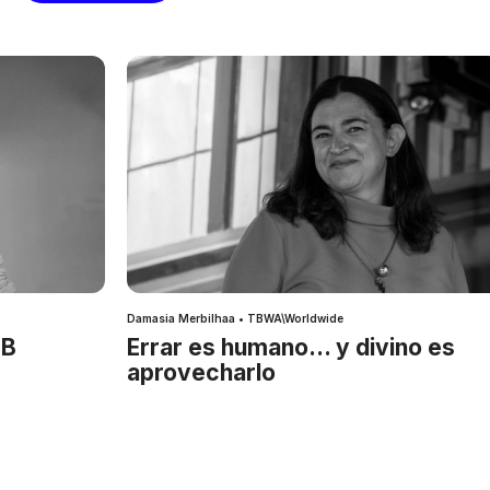
Damasia Merbilhaa • TBWA\Worldwide
IB
Errar es humano… y divino es
aprovecharlo