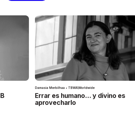
Damasia Merbilhaa • TBWA\Worldwide
IB
Errar es humano… y divino es
aprovecharlo