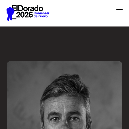
Saltar al contenido principal
Embrace chaos - Festival E
Premios
Festival
Academias
Archivo
Inscribir