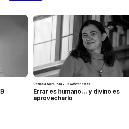
Damasia Merbilhaa • TBWA\Worldwide
IB
Errar es humano… y divino es
aprovecharlo