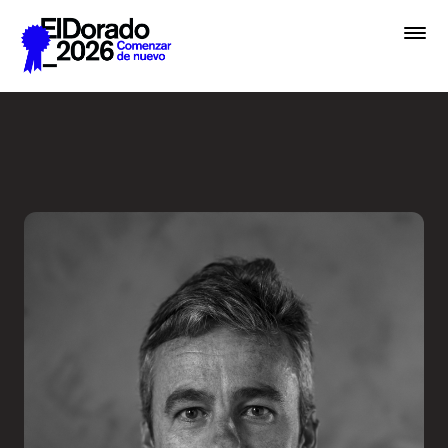
Saltar al contenido principal
Embrace chaos - Festival E
Premios
Festival
Academias
Archivo
Inscribir