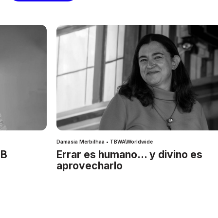
Damasia Merbilhaa • TBWA\Worldwide
IB
Errar es humano… y divino es
aprovecharlo