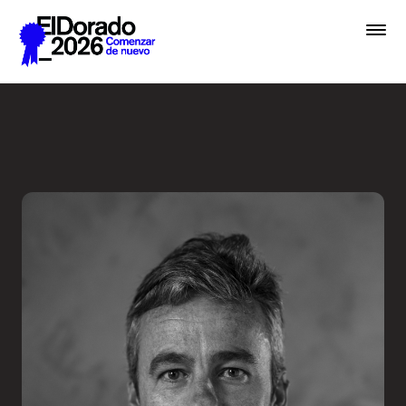
Saltar al contenido principal
Embrace chaos - Festival E
Premios
Festival
Academias
Archivo
Inscribir