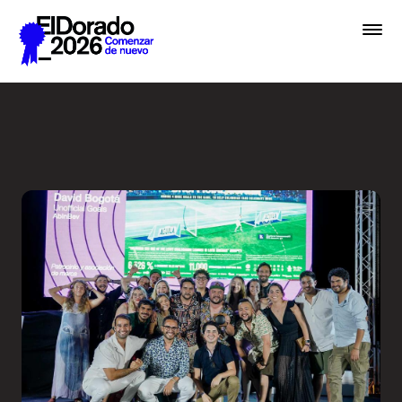
Saltar al contenido principal
Premios El Dorado - Festiva
Premios
Festival
Academias
Archivo
Inscribir