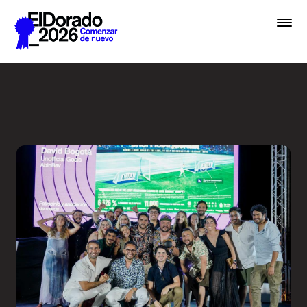
Saltar al contenido principal
Premios El Dorado - Festiva
Premios
Festival
Academias
Archivo
Inscribir