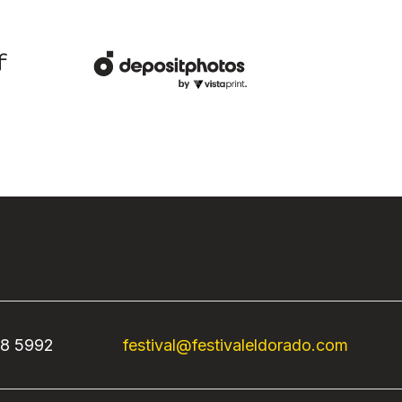
68 5992
festival@festivaleldorado.com