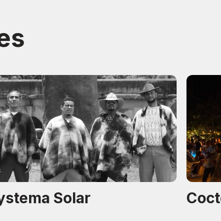
es
ystema Solar
Coct