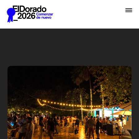
Saltar al contenido principal
Coctel de apertura - Festiv
Premios
Festival
Academias
Archivo
Inscribir