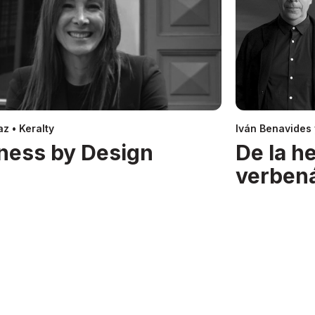
z • Keralty
Iván Benavides
ness by Design
De la h
verben