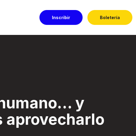
Inscribir
Boletería
harlo - Festival E
s humano… y
s aprovecharlo