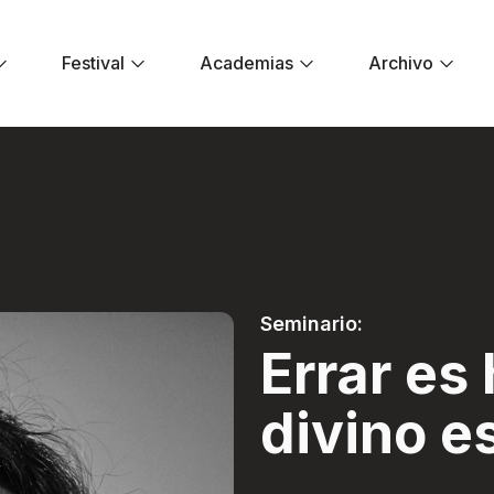
Festival
Academias
Archivo
 divino es aprovec
Seminario:
Errar e
divino e