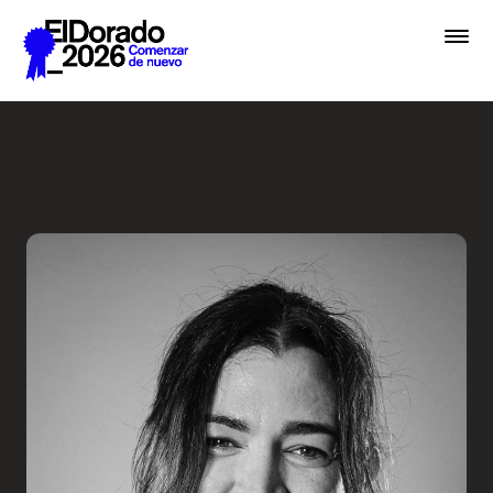
Saltar al contenido principal
Errar es humano… y divino e
Premios
Festival
Academias
Archivo
Inscribir