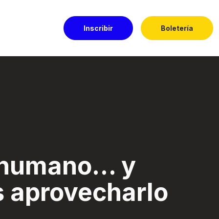
Inscribir
Boletería
harlo - Festival E
s humano… y
s aprovecharlo