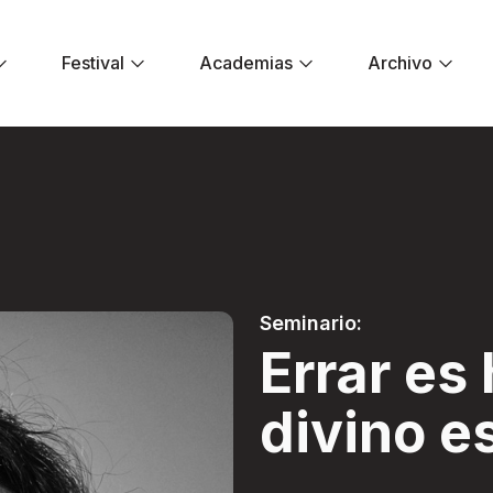
Festival
Academias
Archivo
 divino es aprovec
Seminario:
Errar e
divino e