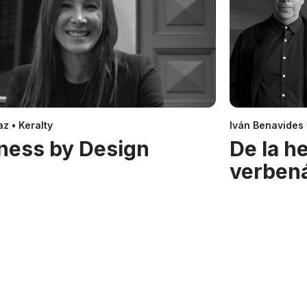
z • Keralty
Iván Benavides
ness by Design
De la h
verben