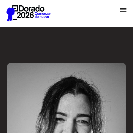
Saltar al contenido principal
Errar es humano… y divino e
Premios
Festival
Academias
Archivo
Inscribir