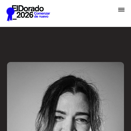
Saltar al contenido principal
Errar es humano… y divino e
Premios
Festival
Academias
Archivo
Inscribir