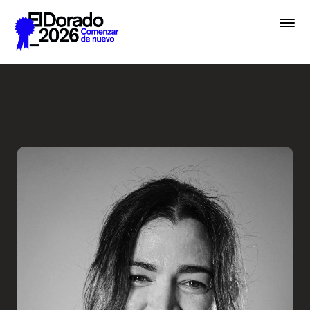
Saltar al contenido principal
Errar es humano… y divino e
Premios
Festival
Academias
Archivo
Inscribir