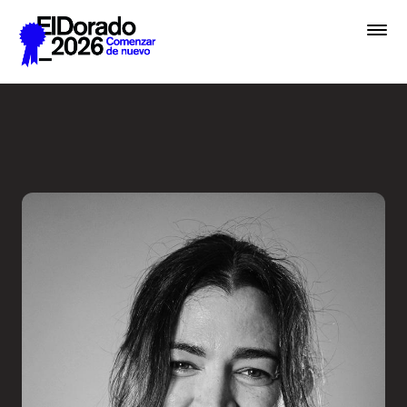
Saltar al contenido principal
Errar es humano… y divino e
Premios
Festival
Academias
Archivo
Inscribir