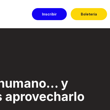
Inscribir
Boletería
harlo - Festival E
s humano… y
s aprovecharlo