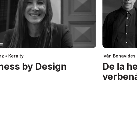
z • Keralty
Iván Benavides
ness by Design
De la h
verben