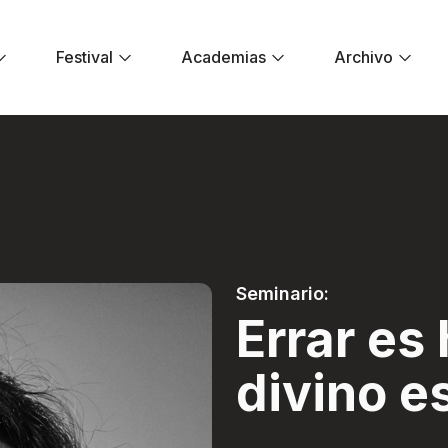
Festival
Academias
Archivo
 divino es aprovec
Seminario:
Errar e
divino e