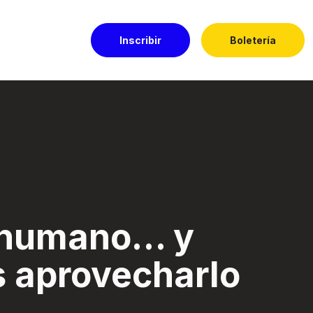
Inscribir
Boletería
harlo - Festival E
s humano… y
s aprovecharlo