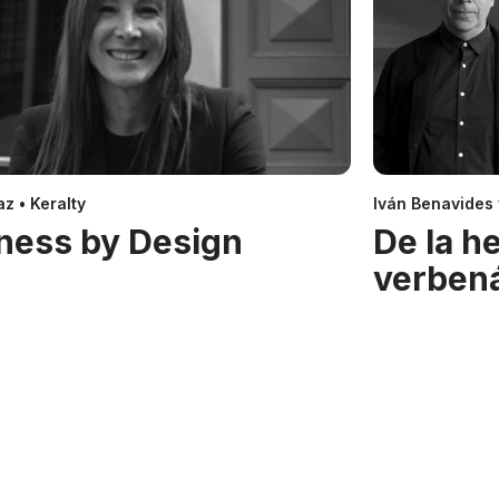
z • Keralty
Iván Benavides
ness by Design
De la h
verben