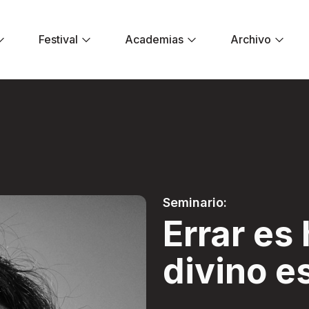
Festival
Academias
Archivo
 divino es aprovec
Seminario:
Errar e
divino e