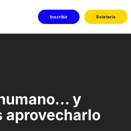
Inscribir
Boletería
harlo - Festival E
s humano… y
s aprovecharlo