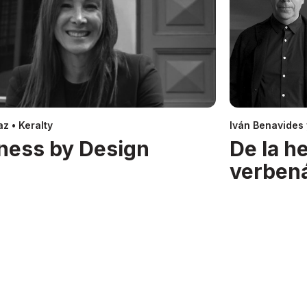
z • Keralty
Iván Benavides
ness by Design
De la h
verben