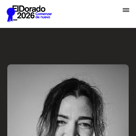
Saltar al contenido principal
Errar es humano… y divino e
Premios
Festival
Academias
Archivo
Inscribir