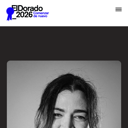
Saltar al contenido principal
Errar es humano… y divino e
Premios
Festival
Academias
Archivo
Inscribir