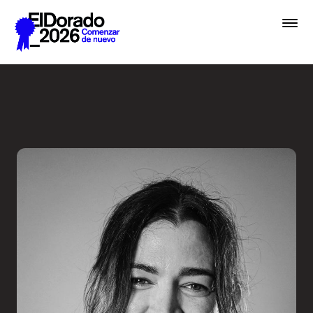
Saltar al contenido principal
Errar es humano… y divino e
Premios
Festival
Academias
Archivo
Inscribir