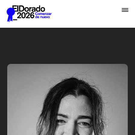
Saltar al contenido principal
Errar es humano… y divino e
Premios
Festival
Academias
Archivo
Inscribir