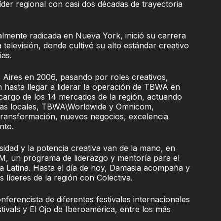
der regional con casi dos décadas de trayectoria
almente radicada en Nueva York, inició su carrera
a televisión, donde cultivó su alto estándar creativo
ias.
ires en 2006, pasando por roles creativos,
n hasta llegar a liderar la operación de TBWA en
cargo de los 14 mercados de la región, actuando
ias locales, TBWA\Worldwide y Omnicom,
 transformación, nuevos negocios, excelencia
nto.
sidad y la potencia creativa van de la mano, en
, un programa de liderazgo y mentoría para el
a Latina. Hasta el día de hoy, Damasia acompaña y
 líderes de la región con Colectiva.
ferencista de diferentes festivales internacionales
ivals y El Ojo de Iberoamérica, entre los más