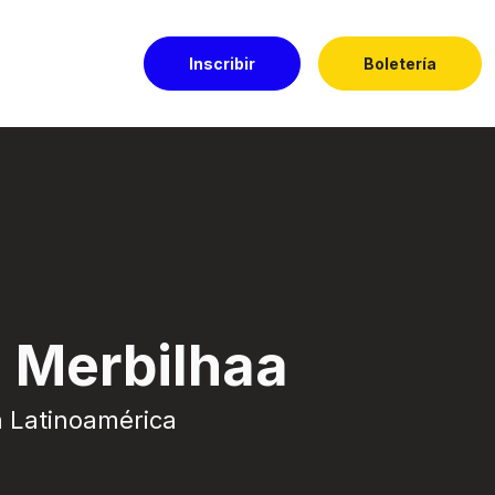
Inscribir
Boletería
ado
 Merbilhaa
a Latinoamérica