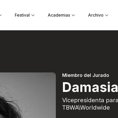
Festival
Academias
Archivo
 - Festival El Dor
Miembro del Jurado
Damasia
Vicepresidenta par
TBWA\Worldwide