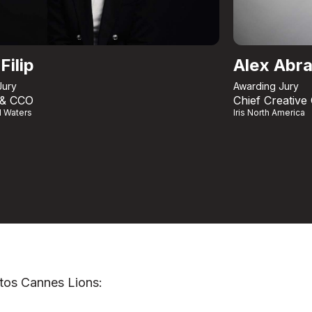
Filip
Alex Abr
Jury
Awarding Jury
 & CCO
Chief Creative 
l Waters
Iris North America
tos Cannes Lions: